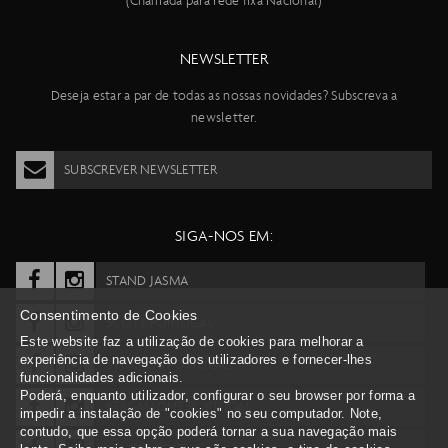
(Chamada para rede fixa Nacional)
NEWSLETTER
Deseja estar a par de todas as nossas novidades? Subscreva a
newsletter.
SUBSCREVER NEWSLETTER
SIGA-NOS EM:
STAND JASMA
Consentimento de Cookies
SCOTT PORTUGAL
Este website faz a utilização de cookies para melhorar a
experiência de navegação dos utilizadores e fornecer-lhes
SYNCROS PORTUGAL
funcionalidades adicionais.
Poderá, enquanto utilizador, configurar o seu browser por forma a
BERGAMONT PORTUGAL
impedir a instalação de "cookies" no seu computador. Note,
contudo, que essa opção poderá tornar a sua navegação mais