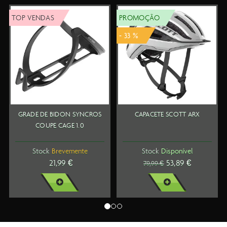
OP VENDAS
PROMOÇÃO
TO
- 33 %
GRADE DE BIDON SYNCROS
CAPACETE SCOTT ARX
S
COUPE CAGE 1.0
Stock
Brevemente
Stock
Disponível
21,99 €
53,89 €
79,99 €
VER MAIS
VER MAIS