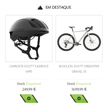
EM DESTAQUE
CAPACETE SCOTT CADENCE
BICICLETA SCOTT SPEEDSTER
RO
MIPS
GRAVEL 10
C2
Stock
Disponível
Stock
Disponível
249,99 €
1699,99 €
VER MAIS
VER MAIS