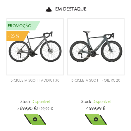
EM DESTAQUE
ROMOÇÃO
DEST
23 %
ICICLETA SCOTT ADDICT 30
BICICLETA SCOTT FOIL RC 20
N
V
Stock
Disponível
Stock
Disponível
2699,90 €
4599,99 €
3499,99 €
VER MAIS
VER MAIS