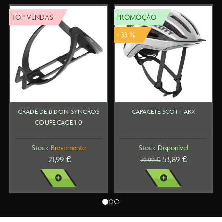
TOP VENDAS
PROMOÇÃO
T
- 33 %
GRADE DE BIDON SYNCROS
CAPACETE SCOTT ARX
COUPE CAGE 1.0
Stock
Brevemente
Stock
Disponível
21,99 €
53,89 €
79,99 €
VER MAIS
VER MAIS