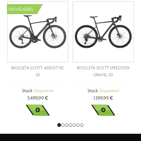
OVIDADES
ICICLETA SCOTT ADDICT RC
BICICLETA SCOTT SPEEDSTER
BIC
20
GRAVEL 30
Stock
Disponível
Stock
Disponível
5499,99 €
1399,99 €
VER MAIS
VER MAIS