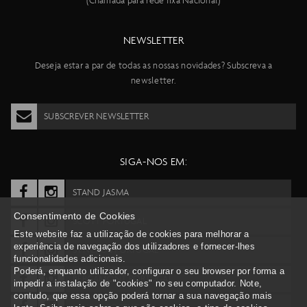
(Chamada para rede fixa Nacional)
NEWSLETTER
Deseja estar a par de todas as nossas novidades? Subscreva a
newsletter.
SUBSCREVER NEWSLETTER
SIGA-NOS EM:
STAND JASMA
Consentimento de Cookies
SCOTT PORTUGAL
Este website faz a utilização de cookies para melhorar a
experiência de navegação dos utilizadores e fornecer-lhes
SYNCROS PORTUGAL
funcionalidades adicionais.
Poderá, enquanto utilizador, configurar o seu browser por forma a
BERGAMONT PORTUGAL
impedir a instalação de "cookies" no seu computador. Note,
contudo, que essa opção poderá tornar a sua navegação mais