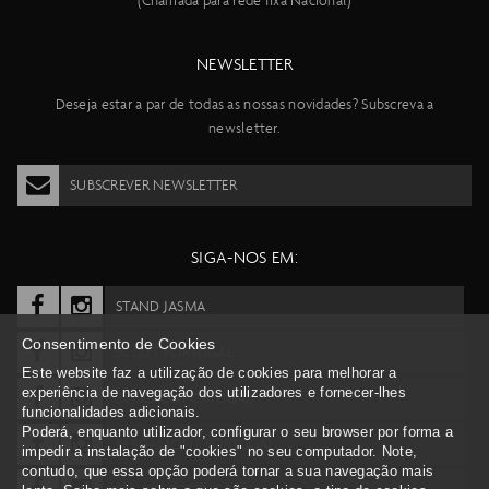
(Chamada para rede fixa Nacional)
NEWSLETTER
Deseja estar a par de todas as nossas novidades? Subscreva a
newsletter.
SUBSCREVER NEWSLETTER
SIGA-NOS EM:
STAND JASMA
Consentimento de Cookies
SCOTT PORTUGAL
Este website faz a utilização de cookies para melhorar a
experiência de navegação dos utilizadores e fornecer-lhes
SYNCROS PORTUGAL
funcionalidades adicionais.
Poderá, enquanto utilizador, configurar o seu browser por forma a
BERGAMONT PORTUGAL
impedir a instalação de "cookies" no seu computador. Note,
contudo, que essa opção poderá tornar a sua navegação mais