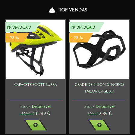
TOP VENDAS
PROMOÇÃO
PROMOÇÃO
- 28 %
- 28 %
CAPACETE SCOTT SUPRA
GRADE DE BIDON SYNCROS
TAILOR CAGE 3.0
Stock
Disponível
Stock
Disponível
35,89 €
2,89 €
49,99 €
3,99 €
VER MAIS
VER MAIS