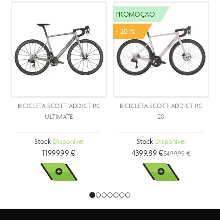
PROMOÇÃO
- 20 %
BICICLETA SCOTT ADDICT RC
BICICLETA SCOTT ADDICT RC
ULTIMATE
20
Stock
Disponível
Stock
Disponível
11999,99 €
4399,89 €
5499,99 €
VER MAIS
VER MAIS