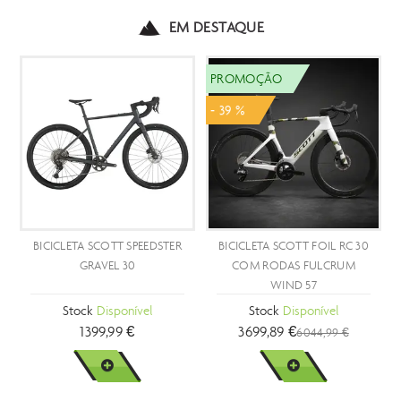
EM DESTAQUE
PROMOÇÃO
- 39 %
BICICLETA SCOTT SPEEDSTER
BICICLETA SCOTT FOIL RC 30
GRAVEL 30
COM RODAS FULCRUM
WIND 57
Stock
Disponível
Stock
Disponível
1399,99 €
3699,89 €
6044,99 €
VER MAIS
VER MAIS