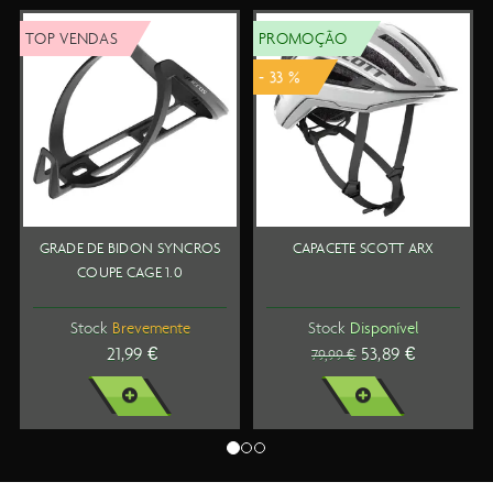
TOP VENDAS
PROMOÇÃO
- 33 %
GRADE DE BIDON SYNCROS
CAPACETE SCOTT ARX
COUPE CAGE 1.0
Stock
Brevemente
Stock
Disponível
21,99 €
53,89 €
79,99 €
VER MAIS
VER MAIS