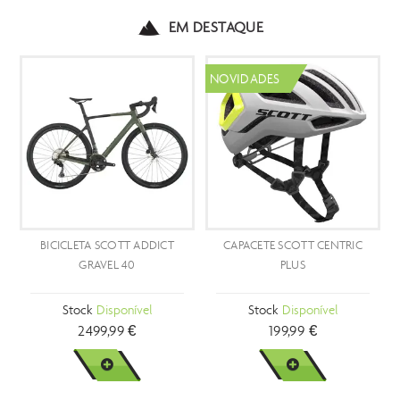
EM DESTAQUE
NOVIDADES
ICICLETA SCOTT ADDICT
CAPACETE SCOTT CENTRIC
BICIC
GRAVEL 40
PLUS
Stock
Disponível
Stock
Disponível
S
2499,99 €
199,99 €
VER MAIS
VER MAIS