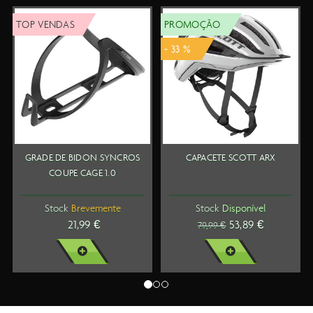
TOP VENDAS
PROMOÇÃO
T
- 33 %
GRADE DE BIDON SYNCROS
CAPACETE SCOTT ARX
COUPE CAGE 1.0
Stock
Brevemente
Stock
Disponível
21,99 €
53,89 €
79,99 €
VER MAIS
VER MAIS