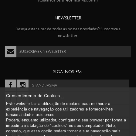
(Chamada para rede fixa Nacional)
NEWSLETTER
Deseja estar a par de todas as nossas novidades? Subscreva a
newsletter.
SUBSCREVER NEWSLETTER
SIGA-NOS EM:
STAND JASMA
Consentimento de Cookies
SCOTT PORTUGAL
Este website faz a utilização de cookies para melhorar a
experiência de navegação dos utilizadores e fornecer-lhes
SYNCROS PORTUGAL
funcionalidades adicionais.
Poderá, enquanto utilizador, configurar o seu browser por forma a
BERGAMONT PORTUGAL
impedir a instalação de "cookies" no seu computador. Note,
contudo, que essa opção poderá tornar a sua navegação mais