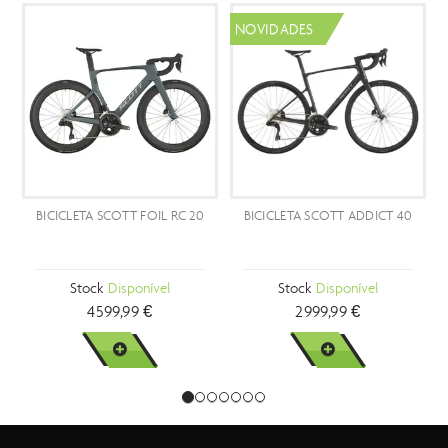
NOVIDADES
NOVID
CICLETA SCOTT FOIL RC 20
BICICLETA SCOTT ADDICT 40
BICIC
Stock
Disponível
Stock
Disponível
4599,99 €
2999,99 €
VER MAIS
VER MAIS