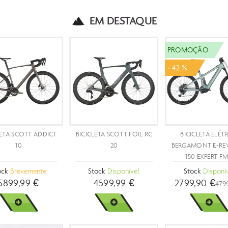
EM DESTAQUE
OMOÇÃO
NOVIDADES
PROMOÇÃO
9 %
- 15 %
CICLETA SCOTT FOIL RC
BICICLETA SCOTT ADDICT
BICICLETA S
30 COM RODAS
20
RC 
FULCRUM WIND 57
Stock
Disponível
Stock
Disponível
Stock
Di
699,89 €
4599,99 €
6799,90
6044,99 €
VER MAIS
VER MAIS
VER 