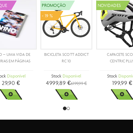
BICICLETA SCOTT
BICICLETA SCOTT ADDICT
BICICLE
SPEEDSTER GRAVEL 30
GRAVEL 20
SPEEDSTER
Stock
Disponível
Stock
Disponível
Stock
Di
1399,99 €
3599,99 €
1699
VER MAIS
VER MAIS
VER 