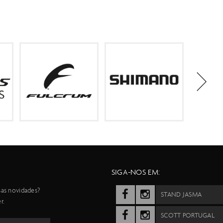
SIGA-NOS EM:
sas novidades?
STAND JASMA
r.
SCOTT PORTUGAL