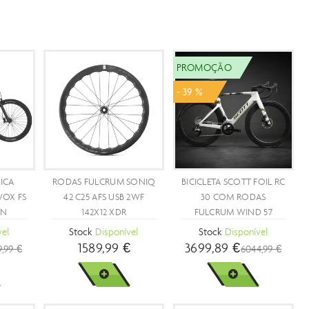
PROMOÇÃO
- 29 %
COTT ADDICT
BICICLETA SCOTT
BICICLETA SCOTT ADDIC
PRO
SPEEDSTER GRAVEL 40
RC ULTIMATE
sponível
Stock
Disponível
Stock
Disponível
 €
999,89 €
11999,99 €
7999,99 €
1399,99 €
MAIS
VER MAIS
VER MAIS