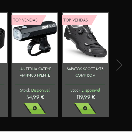
AS
TOP VENDAS
ERNA
RODAS SYNCROS
MPP500
CAPITAL 1.0
TE
60MM PAR
ponível
Stock
Disponível
9 €
1099,99 €
MAIS
VER MAIS