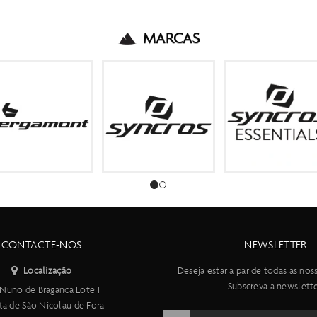
MARCAS
CONTACTE-NOS
NEWSLETTER
Localização
Deseja estar a par de todas as nos
Subscreva a newslette
Nuno de Braganca Lote 1
ta de São Nicolau de Fora