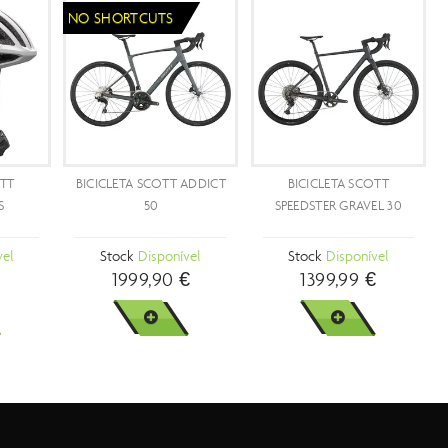
PROMOÇÃO
- 25 %
TA SCOTT
BICICLETA SCOTT ADDICT
CAPACETE SCOTT
 GRAVEL 10
10
CADENCE MIPS
sponível
Stock
Disponível
Stock
Disponível
,99 €
4399,89 €
249,99 €
5899,99 €
MAIS
VER MAIS
VER MAIS