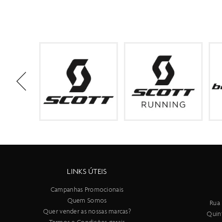
LINKS ÚTEIS
Campanhas Promocionais
Quem Somos
Rua 
Quer vender as nossas marcas?
Quin