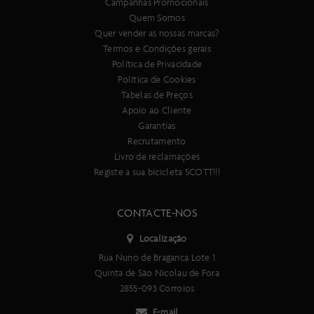
Campanhas Promocionais
Forqueta:
Quem Somos
RockShox SID SL Ultimate RD3 Air
Quer vender as nossas marcas?
Cartucho Charger 3-Modos específico
Termos e Condições gerais
Eixo 15x110mm Maxle Stealth / Coluna conificada
Política de Privacidade
Ajuste de bloqueio / Rebound
Política de Cookies
100mm curso
Tabelas de Preços
Acessórios:
Apoio ao Cliente
Manípulo de bloqueio RideLoc Remote Control Shifter Kit
Garantias
Caixa de direção Syncros Pro Drop in
Recrutamento
Espigão de selim Syncros Carbono e guiador Fraser iC
Livro de reclamações
Syncros rear axle
Registe a sua bicicleta SCOTT!!!
Peso aproximado em Gr.
Quadro 969g,
CONTACTE-NOS
Importante:
Localização
As especificacões técnicas deste produto estão sujeitas a
Rua Nuno de Braganca Lote 1
alterações sem aviso prévio.
Quinta de São Nicolau de Fora
As imagens deste produto são meramente ilustrativas.
2855-093 Corroios
E-mail